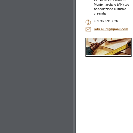
Via santa veneranda 5
Montemarciano (AN) p/o
Associazione culturale
creanda
+39.3665918326
robi.aiudi@gmail.com