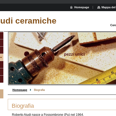
Homepage
Mappa del 
iudi ceramiche
Cer
pezzi unici
Homepage
Biografia
Biografia
Roberto Aiudi nasce a Fossombrone (Pu) nel 1964.