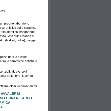
Gres.
un proprio laboratorio
nico-artistica sulla ceramica
 alla didattica insegnando
esso l’Ass.cult. creanda di
Raku (Naked, dolce), saggar
 pezzi unici o piccole
e tra le ceramiche antiche e
nziali, attraverso il
scelta delle terre, facendo
ttiene ottimi riconoscimenti.
 AVVALERSI
ONO CONTATTARLO
AMICA
' .