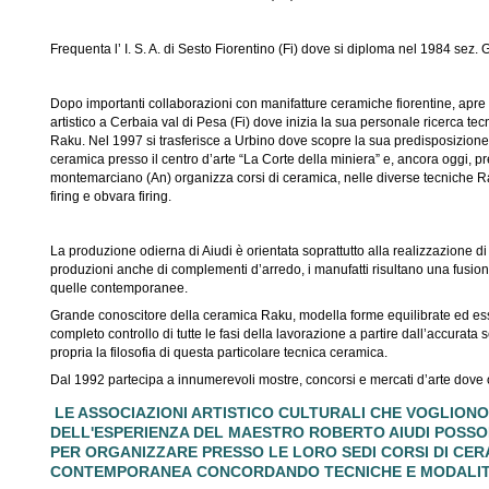
Frequenta l’ I. S. A. di Sesto Fiorentino (Fi) dove si diploma nel 1984 sez. 
Dopo importanti collaborazioni con manifatture ceramiche fiorentine, apre 
artistico a Cerbaia val di Pesa (Fi) dove inizia la sua personale ricerca tec
Raku. Nel 1997 si trasferisce a Urbino dove scopre la sua predisposizione
ceramica presso il centro d’arte “La Corte della miniera” e, ancora oggi, pr
montemarciano (An) organizza corsi di ceramica, nelle diverse tecniche 
firing e obvara firing.
La produzione odierna di Aiudi è orientata soprattutto alla realizzazione di
produzioni anche di complementi d’arredo, i manufatti risultano una fusion
quelle contemporanee.
Grande conoscitore della ceramica Raku, modella forme equilibrate ed esse
completo controllo di tutte le fasi della lavorazione a partire dall’accurata 
propria la filosofia di questa particolare tecnica ceramica.
Dal 1992 partecipa a innumerevoli mostre, concorsi e mercati d’arte dove o
LE ASSOCIAZIONI ARTISTICO CULTURALI CHE VOGLIONO
DELL'ESPERIENZA DEL MAESTRO ROBERTO AIUDI POSS
PER ORGANIZZARE PRESSO LE LORO SEDI CORSI DI CER
CONTEMPORANEA CONCORDANDO TECNICHE E MODALITA