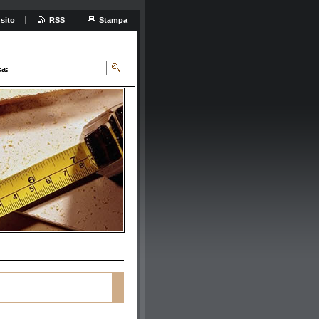
sito
RSS
Stampa
ca: