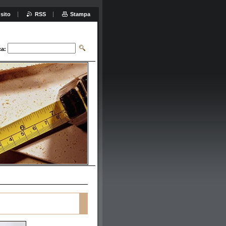
sito
RSS
Stampa
ca: