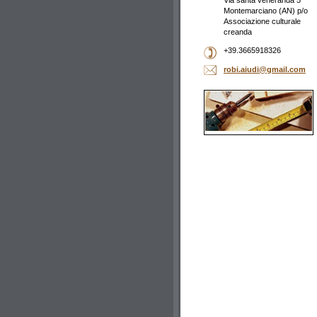
Via santa veneranda 5
Montemarciano (AN) p/o
Associazione culturale
creanda
+39.3665918326
robi.aiudi@gmail.com