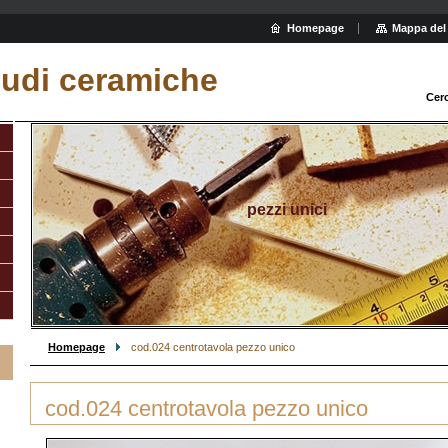
Homepage
Mappa del 
iudi ceramiche
Cer
pezzi unici
Homepage
cod.024 centrotavola pezzo unico
cod.024 centrotavola pezzo unico